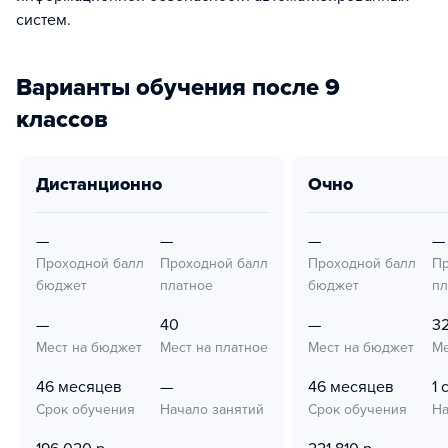
систем.
Варианты обучения после 9
классов
дистанционно
очно
—
—
—
—
Проходной балл
Проходной балл
Проходной балл
Пр
бюджет
платное
бюджет
пл
—
40
—
3
Мест на бюджет
Мест на платное
Мест на бюджет
Ме
46 месяцев
—
46 месяцев
1 
Срок обучения
Начало занятий
Срок обучения
На