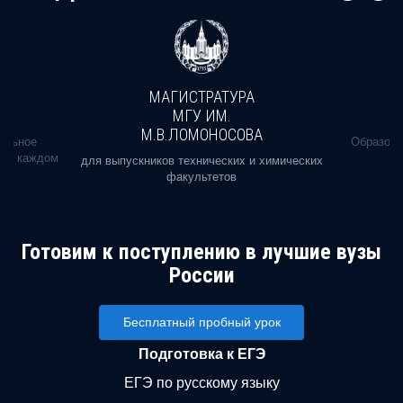
МАГИСТРАТУРА
МГУ ИМ.
М.В.ЛОМОНОСОВА
альное
Образова
ь в каждом
для выпускников технических и химических
факультетов
Готовим к поступлению в лучшие вузы
России
Бесплатный пробный урок
Подготовка к ЕГЭ
ЕГЭ по русскому языку