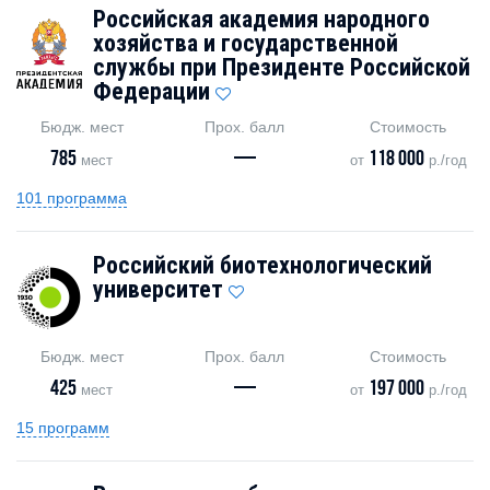
Российская академия народного
хозяйства и государственной
службы при Президенте Российской
Федерации
Бюдж. мест
Прох. балл
Стоимость
785
—
118 000
мест
от
р./год
101 программа
Российский биотехнологический
университет
Бюдж. мест
Прох. балл
Стоимость
425
—
197 000
мест
от
р./год
15 программ