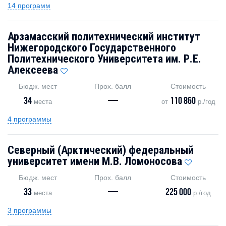
14 программ
Арзамасский политехнический институт
Нижегородского Государственного
Политехнического Университета им. Р.Е.
Алексеева
Бюдж. мест
Прох. балл
Стоимость
34
—
110 860
места
от
р./год
4 программы
Северный (Арктический) федеральный
университет имени М.В. Ломоносова
Бюдж. мест
Прох. балл
Стоимость
33
—
225 000
места
р./год
3 программы