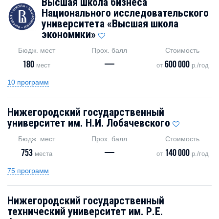
Высшая школа бизнеса
Национального исследовательского
университета «Высшая школа
экономики»
Бюдж. мест
Прох. балл
Стоимость
180
—
600 000
мест
от
р./год
10 программ
Нижегородский государственный
университет им. Н.И. Лобачевского
Бюдж. мест
Прох. балл
Стоимость
753
—
140 000
места
от
р./год
75 программ
Нижегородский государственный
технический университет им. Р.Е.