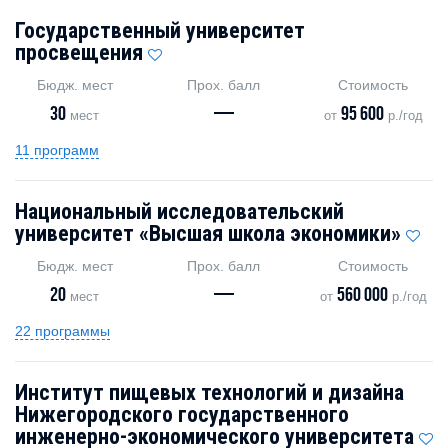
Государственный университет
просвещения
Бюдж. мест
Прох. балл
Стоимость
30
—
95 600
мест
от
р./год
11 программ
Национальный исследовательский
университет «Высшая школа экономики»
Бюдж. мест
Прох. балл
Стоимость
20
—
560 000
мест
от
р./год
22 программы
Институт пищевых технологий и дизайна
Нижегородского государственного
инженерно-экономического университета