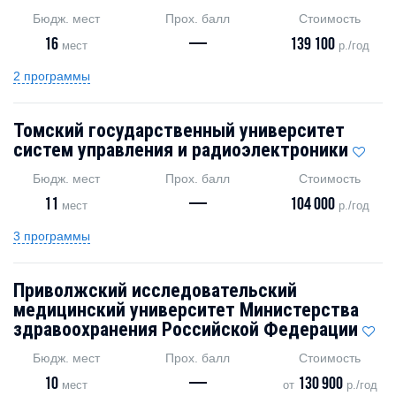
Бюдж. мест
Прох. балл
Стоимость
16
—
139 100
мест
р./год
2 программы
Томский государственный университет
систем управления и радиоэлектроники
Бюдж. мест
Прох. балл
Стоимость
11
—
104 000
мест
р./год
3 программы
Приволжский исследовательский
медицинский университет Министерства
здравоохранения Российской Федерации
Бюдж. мест
Прох. балл
Стоимость
10
—
130 900
мест
от
р./год