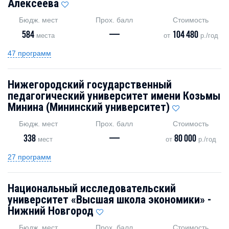
Алексеева
Бюдж. мест
Прох. балл
Стоимость
584
—
104 480
места
от
р./год
47 программ
Нижегородский государственный
педагогический университет имени Козьмы
Минина (Мининский университет)
Бюдж. мест
Прох. балл
Стоимость
338
—
80 000
мест
от
р./год
27 программ
Национальный исследовательский
университет «Высшая школа экономики» -
Нижний Новгород
Бюдж. мест
Прох. балл
Стоимость