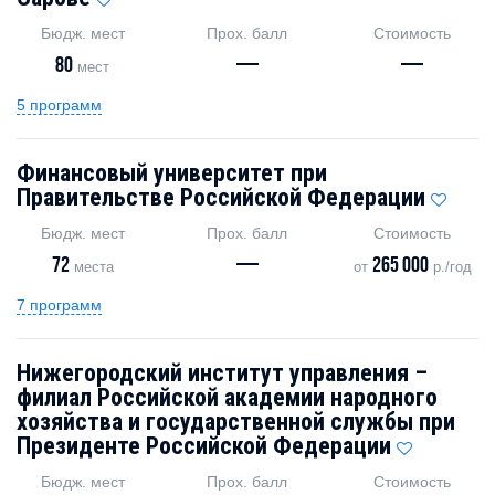
Бюдж. мест
Прох. балл
Стоимость
80
—
—
мест
5 программ
Финансовый университет при
Правительстве Российской Федерации
Бюдж. мест
Прох. балл
Стоимость
72
—
265 000
места
от
р./год
7 программ
Нижегородский институт управления –
филиал Российской академии народного
хозяйства и государственной службы при
Президенте Российской Федерации
Бюдж. мест
Прох. балл
Стоимость