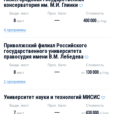
консерватория им. М.И. Глинки
Бюдж. мест
Прох. балл
Стоимость
8
—
400 000
мест
р./год
4 программы
Приволжский филиал Российского
государственного университета
правосудия имени В.М. Лебедева
Бюдж. мест
Прох. балл
Стоимость
8
—
130 000
мест
от
р./год
1 программа
Университет науки и технологий МИСИС
Бюдж. мест
Прох. балл
Стоимость
7
—
430 000
мест
от
р./год