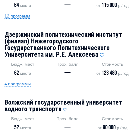
64
—
115 000
места
от
р./год
12 программ
Дзержинский политехнический институт
(филиал) Нижегородского
Государственного Политехнического
Университета им. Р.Е. Алексеева
Бюдж. мест
Прох. балл
Стоимость
62
—
123 480
места
от
р./год
4 программы
Волжский государственный университет
водного транспорта
Бюдж. мест
Прох. балл
Стоимость
52
—
80 000
места
от
р./год