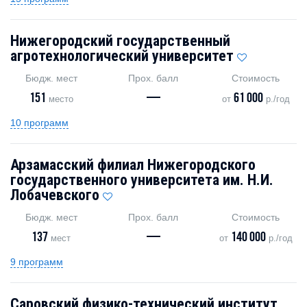
Нижегородский государственный
агротехнологический университет
Бюдж. мест
Прох. балл
Стоимость
151
—
61 000
место
от
р./год
10 программ
Арзамасский филиал Нижегородского
государственного университета им. Н.И.
Лобачевского
Бюдж. мест
Прох. балл
Стоимость
137
—
140 000
мест
от
р./год
9 программ
Саровский физико-технический институт