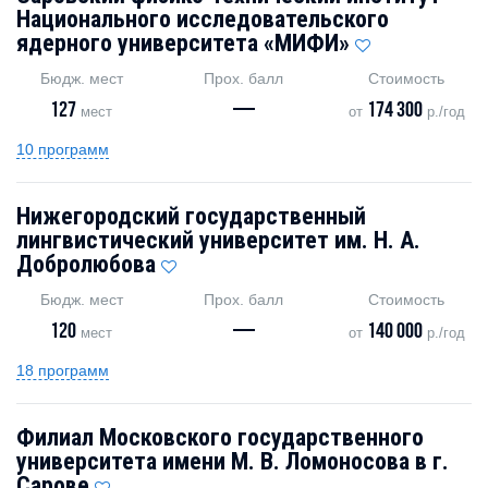
Национального исследовательского
ядерного университета «МИФИ»
Бюдж. мест
Прох. балл
Стоимость
127
—
174 300
мест
от
р./год
10 программ
Нижегородский государственный
лингвистический университет им. Н. А.
Добролюбова
Бюдж. мест
Прох. балл
Стоимость
120
—
140 000
мест
от
р./год
18 программ
Филиал Московского государственного
университета имени М. В. Ломоносова в г.
Сарове