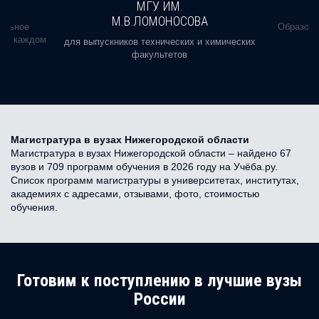
МГУ ИМ.
М.В.ЛОМОНОСОВА
альное
Образова
ь в каждом
для выпускников технических и химических
факультетов
Магистратура в вузах Нижегородской области
Магистратура в вузах Нижегородской области – найдено 67
вузов и 709 программ обучения в 2026 году на Учёба.ру.
Список программ магистратуры в университетах, институтах,
академиях с адресами, отзывами, фото, стоимостью
обучения.
Готовим к поступлению в лучшие вузы
России