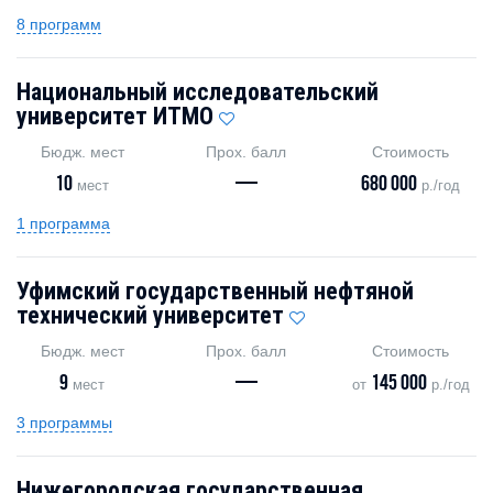
8 программ
Национальный исследовательский
университет ИТМО
Бюдж. мест
Прох. балл
Стоимость
10
—
680 000
мест
р./год
1 программа
Уфимский государственный нефтяной
технический университет
Бюдж. мест
Прох. балл
Стоимость
9
—
145 000
мест
от
р./год
3 программы
Нижегородская государственная