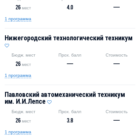
26
4.0
—
мест
1 программа
Нижегородский технологический техникум
Бюдж. мест
Прох. балл
Стоимость
26
—
—
мест
1 программа
Павловский автомеханический техникум
им. И.И.Лепсе
Бюдж. мест
Прох. балл
Стоимость
26
3.8
—
мест
1 программа