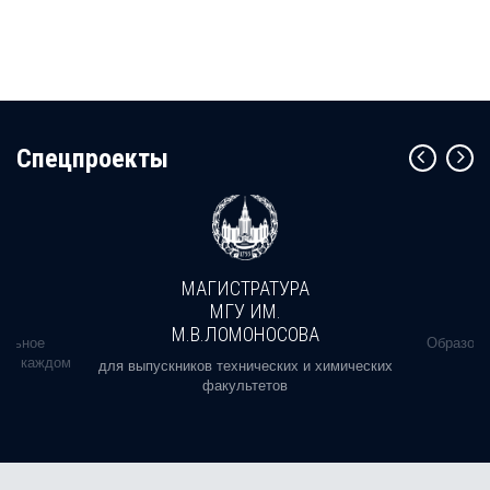
Cпецпроекты
МАГИСТРАТУРА
МГУ ИМ.
М.В.ЛОМОНОСОВА
альное
Образова
ь в каждом
для выпускников технических и химических
факультетов