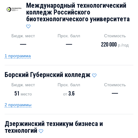
Международный технологический
колледж Российского
биотехнологического университета
Бюдж. мест
Прох. балл
Стоимость
—
—
220 000
р./год
1 программа
Борский Губернский колледж
Бюдж. мест
Прох. балл
Стоимость
51
3.6
—
место
от
2 программы
Дзержинский техникум бизнеса и
технологий