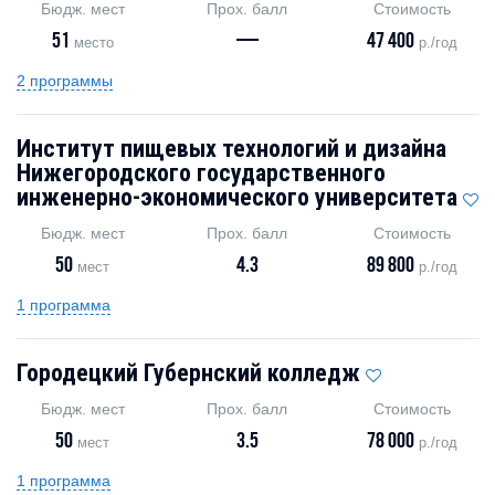
Бюдж. мест
Прох. балл
Стоимость
51
—
47 400
место
р./год
2 программы
Институт пищевых технологий и дизайна
Нижегородского государственного
инженерно-экономического университета
Бюдж. мест
Прох. балл
Стоимость
50
4.3
89 800
мест
р./год
1 программа
Городецкий Губернский колледж
Бюдж. мест
Прох. балл
Стоимость
50
3.5
78 000
мест
р./год
1 программа