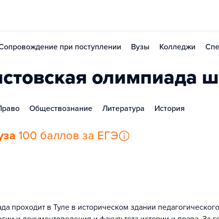
Сопровождение при поступлении
Вузы
Колледжи
Спе
лстовская олимпиада 
Право
Обществознание
Литература
История
уза
100 баллов за ЕГЭ
ада проходит в Туле в историческом здании педагогическог
огии и документоведения и факультета истории и права. За г