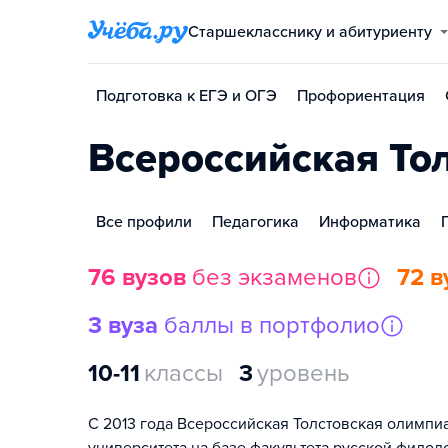
Старшекласснику и абитуриенту
Подготовка к ЕГЭ и ОГЭ
Профориентация
Всероссийская То
Все профили
Педагогика
Информатика
76 вузов
без экзаменов
72 в
3 вуза
баллы в портфолио
10-11
классы
3
уровень
C 2013 года Всероссийская Толстовская олимпи
университета на базе факультета русской филол