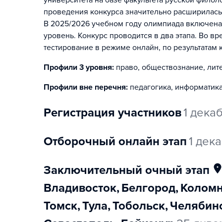
проведения конкурса значительно расширилась
В 2025/2026 учебном году олимпиада включена
уровень. Конкурс проводится в два этапа. Во в
тестирование в режиме онлайн, по результатам 
Профили 3 уровня:
право, обществознание, лите
Профили вне перечня:
педагогика, информатик
регистрация участников
1 дека
отборочный онлайн этап
1 дек
заключительный очный этап
Владивосток
,
Белгород
,
Колом
Томск
,
Тула
,
Тобольск
,
Челябин