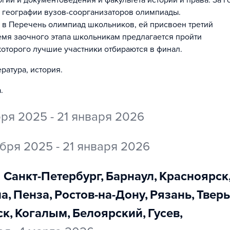
 географии вузов-соорганизаторов олимпиады.
 в Перечень олимпиад школьников, ей присвоен третий
ремя заочного этапа школьникам предлагается пройти
которого лучшие участники отбираются в финал.
ратура, история
.
а
.
бря 2025 - 21 января 2026
абря 2025 - 21 января 2026
Санкт-Петербург
,
Барнаул
,
Красноярск
на
,
Пенза
,
Ростов-на-Дону
,
Рязань
,
Тверь
ск
,
Когалым
,
Белоярский
,
Гусев
,