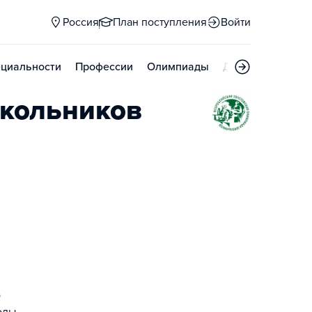
Россия
План поступления
Войти
циальности
Профессии
Олимпиады
Дни открытых д
школьников
о
оды