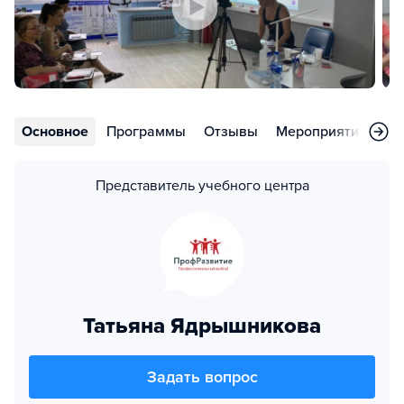
Основное
Программы
Отзывы
Мероприятия
Но
Представитель учебного центра
Татьяна Ядрышникова
Задать вопрос