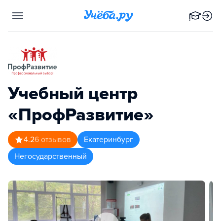
Учебный центр
«ПрофРазвитие»
4.2
6
отзывов
Екатеринбург
Негосударственный