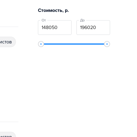
Стоимость, р.
От
До
истов