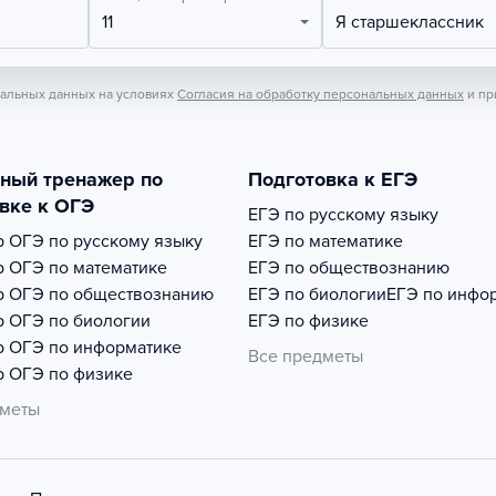
11
Я старшеклассник
нальных данных на условиях
Согласия на обработку персональных данных
и пр
тный тренажер по
Подготовка к ЕГЭ
вке к ОГЭ
ЕГЭ по русскому языку
р
ОГЭ по русскому языку
ЕГЭ по математике
р
ОГЭ по математике
ЕГЭ по обществознанию
р
ОГЭ по обществознанию
ЕГЭ по биологии
ЕГЭ по инфо
р
ОГЭ по биологии
ЕГЭ по физике
р
ОГЭ по информатике
Все предметы
р
ОГЭ по физике
дметы