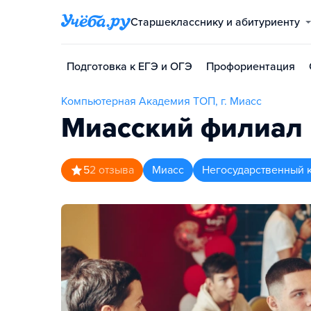
Старшекласснику и абитуриенту
Подготовка к ЕГЭ и ОГЭ
Профориентация
Компьютерная Академия TOП, г. Миасс
Миасский филиал 
5
2
отзыва
Миасс
Негосударственный 