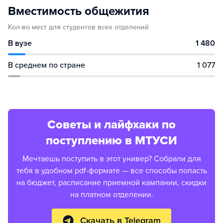
Вместимость общежития
Кол-во мест для студентов всех отделений
В вузе
1 480
В среднем по стране
1 077
Советы и лайфхаки по
поступлению в МТУСИ
Мечтаешь поступить в этот универ? Собрали для
тебя в удобном pdf-формате — все способы попасть
на бюджет, расписание приемной кампании, скидки
на платном отделении.
Скачать в Telegram