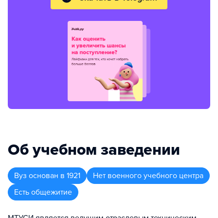
Об учебном заведении
Вуз
основан в
1921
Нет военного учебного центра
Есть общежитие