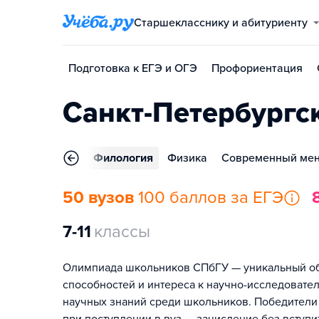
Старшекласснику и абитуриенту
Подготовка к ЕГЭ и ОГЭ
Профориентация
Санкт-Петербургс
Религиоведение
Филология
Физика
Современный ме
50 вузов
100 баллов за ЕГЭ
7-11
классы
Олимпиада школьников СПбГУ — уникальный обр
способностей и интереса к научно-исследовате
научных знаний среди школьников. Победители