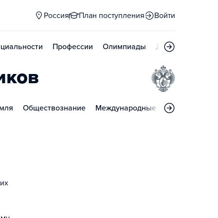
Россия
План поступления
Войти
циальности
Профессии
Олимпиады
Дни открытых д
иков
емля
Обществознание
Международные отношения
Ма
ких