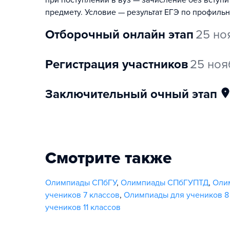
при поступлении в вуз — зачисление без вступ
предмету. Условие — результат ЕГЭ по профиль
отборочный онлайн этап
25 но
регистрация участников
25 ноя
заключительный очный этап
Смотрите также
Олимпиады СПбГУ
,
Олимпиады СПбГУПТД
,
Олим
учеников 7 классов
,
Олимпиады для учеников 8
учеников 11 классов