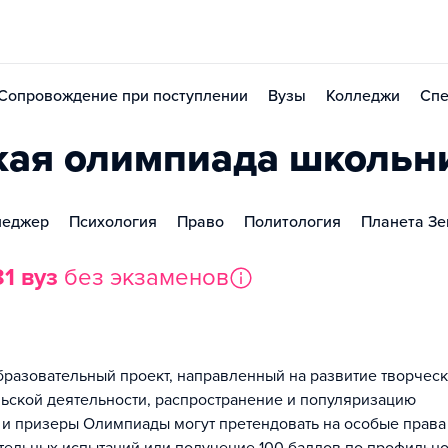
Сопровождение при поступлении
Вузы
Колледжи
Спе
кая олимпиада школьн
неджер
Психология
Право
Политология
Планета З
81 вуз
без экзаменов
азовательный проект, направленный на развитие творчес
льской деятельности, распространение и популяризацию
 и призеры Олимпиады могут претендовать на особые права