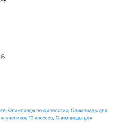
ому
26
рге
,
Олимпиады по филологии
,
Олимпиады для
я учеников 10 классов
,
Олимпиады для