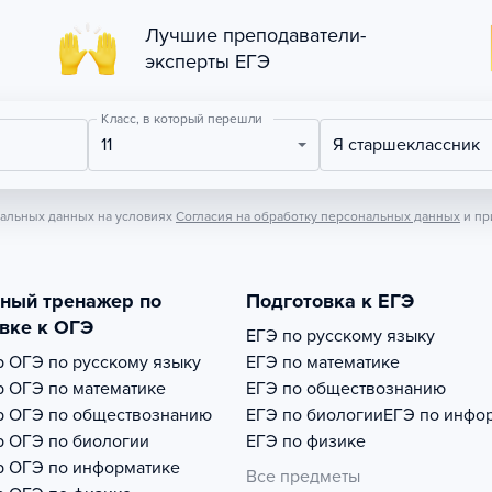
Лучшие преподаватели-
эксперты ЕГЭ
Класс, в который перешли
11
Я старшеклассник
нальных данных на условиях
Согласия на обработку персональных данных
и пр
тный тренажер по
Подготовка к ЕГЭ
вке к ОГЭ
ЕГЭ по русскому языку
р
ОГЭ по русскому языку
ЕГЭ по математике
р
ОГЭ по математике
ЕГЭ по обществознанию
р
ОГЭ по обществознанию
ЕГЭ по биологии
ЕГЭ по инфо
р
ОГЭ по биологии
ЕГЭ по физике
р
ОГЭ по информатике
Все предметы