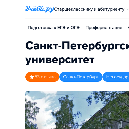
Старшекласснику и абитуриенту
Подготовка к ЕГЭ и ОГЭ
Профориентация
Санкт-Петербургс
университет
5
3
отзыва
Санкт-Петербург
Негосудар