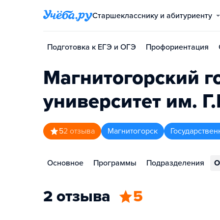
Старшекласснику и абитуриенту
Подготовка к ЕГЭ и ОГЭ
Профориентация
Магнитогорский г
университет им. Г
5
2
отзыва
Магнитогорск
Государствен
Основное
Программы
Подразделения
О
2 отзыва
5