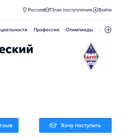
Россия
План поступления
Войти
циальности
Профессии
Олимпиады
Дни открытых д
еский
отзыв
Хочу поступить